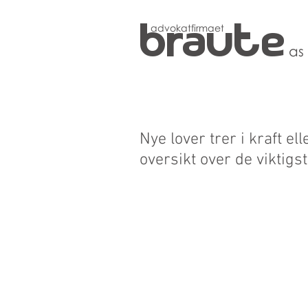
braute
advokatfirmaet
as
Nye lover trer i kraft el
oversikt over de viktigst