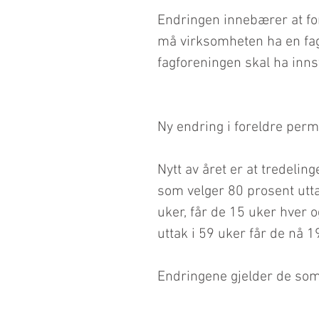
Endringen innebærer at for
må virksomheten ha en fagf
fagforeningen skal ha inn
Ny endring i foreldre perm
Nytt av året er at tredeli
som velger 80 prosent utta
uker, får de 15 uker hver o
uttak i 59 uker får de nå 1
Endringene gjelder de som 