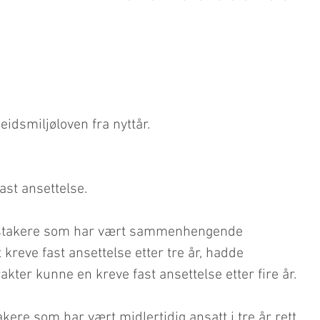
eidsmiljøloven fra nyttår.
fast ansettelse.
dstakere som har vært sammenhengende 
t kreve fast ansettelse etter tre år, hadde 
akter kunne en kreve fast ansettelse etter fire år.
ere som har vært midlertidig ansatt i tre år rett 