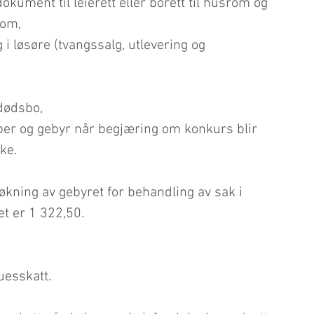
ument til leierett eller borett til husrom og       
dom,
i løsøre (tvangssalg, utlevering og 
dødsbo,
per og gebyr når begjæring om konkurs blir 
ake.
økning av gebyret for behandling av sak i 
et er 1 322,50.
uesskatt.