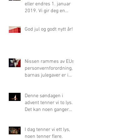
eller endres 1. januar
2019. Vi gir deg en
oversikt over de
viktigste.
God jul og godt nytt år!
Nissen rammes av EUs
personvernforordning,
barnas julegaver er i
fare!
Denne søndagen i
advent tenner vi to lys.
Det kan noen ganger
være et for mye.
I dag tenner vi ett lys,
noen tenner flere.