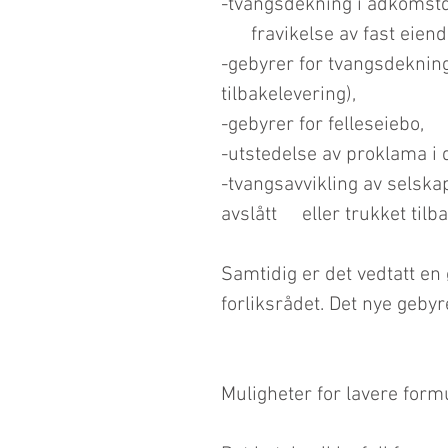
-tvangsdekning i adkomstdok
      fravikelse av fast eien
-gebyrer for tvangsdekning 
tilbakelevering),
-gebyrer for felleseiebo,
-utstedelse av proklama i 
-tvangsavvikling av selska
avslått     eller trukket tilb
Samtidig er det vedtatt en 
forliksrådet. Det nye gebyr
Muligheter for lavere form