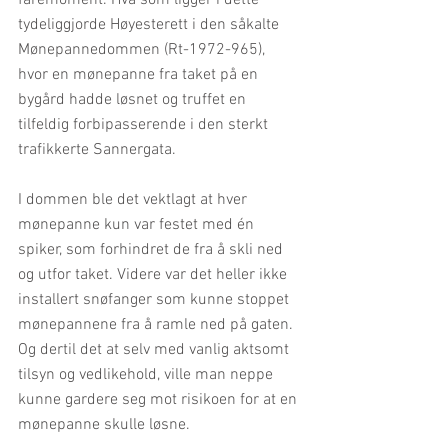
faremoment. Hva som ligger i dette 
tydeliggjorde Høyesterett i den såkalte 
Mønepannedommen (Rt-1972-965), 
hvor en mønepanne fra taket på en 
bygård hadde løsnet og truffet en 
tilfeldig forbipasserende i den sterkt 
trafikkerte Sannergata.
I dommen ble det vektlagt at hver 
mønepanne kun var festet med én 
spiker, som forhindret de fra å skli ned 
og utfor taket. Videre var det heller ikke 
installert snøfanger som kunne stoppet 
mønepannene fra å ramle ned på gaten. 
Og dertil det at selv med vanlig aktsomt 
tilsyn og vedlikehold, ville man neppe 
kunne gardere seg mot risikoen for at en 
mønepanne skulle løsne. 