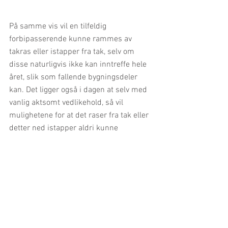
På samme vis vil en tilfeldig 
forbipasserende kunne rammes av 
takras eller istapper fra tak, selv om 
disse naturligvis ikke kan inntreffe hele 
året, slik som fallende bygningsdeler 
kan. Det ligger også i dagen at selv med 
vanlig aktsomt vedlikehold, så vil 
mulighetene for at det raser fra tak eller 
detter ned istapper aldri kunne 
forhindres totalt. Et særtrekk ved disse 
tilfellene er også at det trolig må tas 
høyde for at problematikken er vesentlig 
høyere i perioder – avhengig av været, 
som gjør at rutinemessig vedlikehold 
neppe vil være tilstrekkelig for å 
redusere risikoen. 