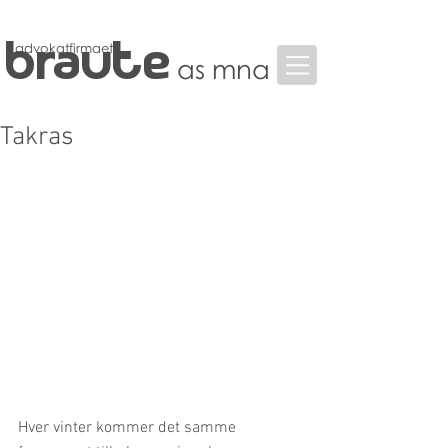
braute
advokatfirmaet
as mna
Takras
Hver vinter kommer det samme 